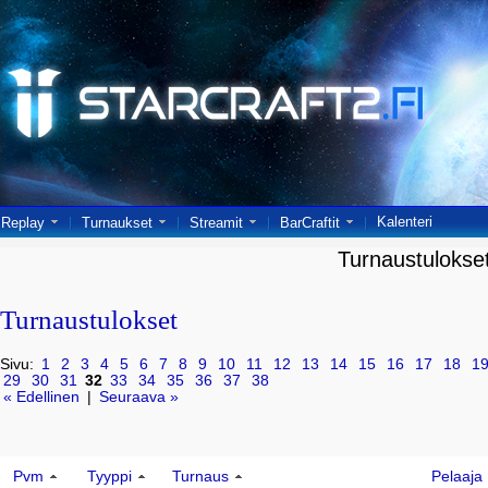
Kalenteri
Replay
Turnaukset
Streamit
BarCraftit
Turnaustulokse
Turnaustulokset
Sivu:
1
2
3
4
5
6
7
8
9
10
11
12
13
14
15
16
17
18
1
29
30
31
32
33
34
35
36
37
38
« Edellinen
|
Seuraava »
Pvm
Tyyppi
Turnaus
Pelaaja