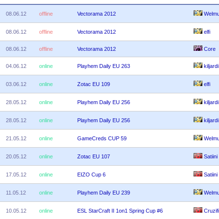
08.06.12
offline
Vectorama 2012
Welm
08.06.12
offline
Vectorama 2012
elfi
08.06.12
offline
Vectorama 2012
Core
04.06.12
online
Playhem Daily EU 263
kiljardi
03.06.12
online
Zotac EU 109
elfi
28.05.12
online
Playhem Daily EU 256
kiljardi
28.05.12
online
Playhem Daily EU 256
kiljardi
21.05.12
online
GameCreds CUP 59
Welm
20.05.12
online
Zotac EU 107
Satiini
17.05.12
online
EIZO Cup 6
Satiini
11.05.12
online
Playhem Daily EU 239
Welm
10.05.12
online
ESL StarCraft II 1on1 Spring Cup #6
Cruzif