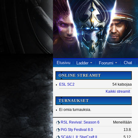
Etusivu
Chat
Ladder
Foorumi
ONLINE STREAMIT
ESL SC2
54 katsojaa
Kaikki streamit
TURNAUKSET
Ei omia turnauksia.
RSL Revival: Season 6
Meneillään
PiG Sty Festival 8.0
13.8.
SC4ALL II: StarCraft II
5.12.