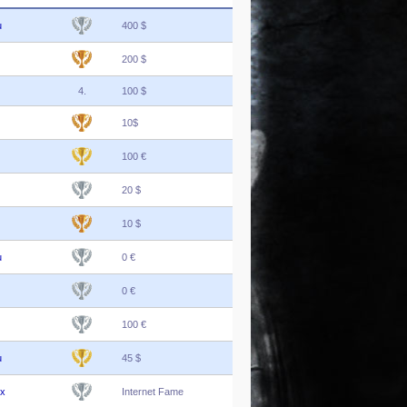
u
400 $
200 $
4.
100 $
10$
100 €
20 $
10 $
u
0 €
0 €
100 €
u
45 $
ix
Internet Fame