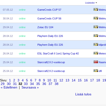
Lisätiedot
07.05.12
online
GameCreds CUP 57
Welm
30.04.12
online
GameCreds CUP 56
Welm
29.04.12
online
Zotac EU 104
Welm
28.04.12
online
Playhem Daily EU 226
Welm
28.04.12
online
Playhem Daily EU 226
kiljardi
26.04.12
online
ESL StarCraft II 1on1 Spring Cup #2
Meteo
25.04.12
online
Starcraft2.fi 2-vuotiscup
Naam
25.04.12
online
Starcraft2.fi 2-vuotiscup
elfi
Sivu:
1
2
3
4
5
6
7
8
9
10
11
12
13
14
15
16
17
18
1
29
30
31
32
33
34
35
36
37
38
« Edellinen
|
Seuraava »
Lisää tulos