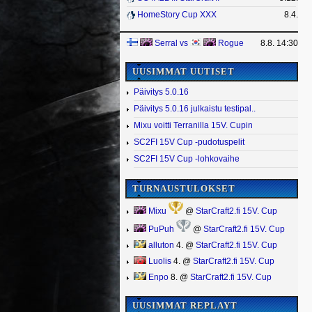
HomeStory Cup XXX
8.4.
Serral
vs
Rogue
8.8. 14:30
UUSIMMAT UUTISET
Päivitys 5.0.16
Päivitys 5.0.16 julkaistu testipal..
Mixu voitti Terranilla 15V. Cupin
SC2FI 15V Cup -pudotuspelit
SC2FI 15V Cup -lohkovaihe
TURNAUSTULOKSET
Mixu
@
StarCraft2.fi 15V. Cup
PuPuh
@
StarCraft2.fi 15V. Cup
alluton
4. @
StarCraft2.fi 15V. Cup
Luolis
4. @
StarCraft2.fi 15V. Cup
Enpo
8. @
StarCraft2.fi 15V. Cup
UUSIMMAT REPLAYT