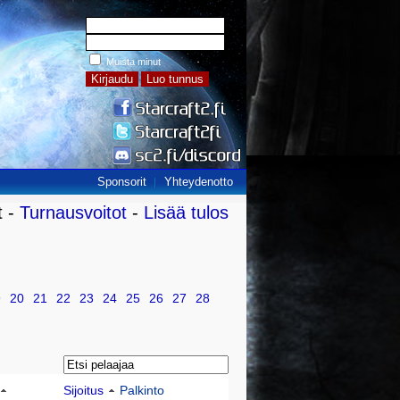
Muista minut
Sponsorit
Yhteydenotto
t -
Turnausvoitot
-
Lisää tulos
9
20
21
22
23
24
25
26
27
28
Sijoitus
Palkinto