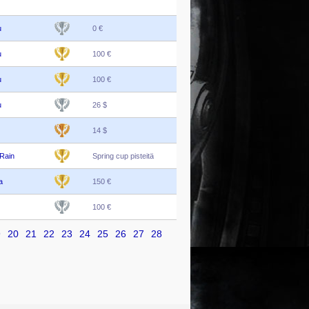
u
0 €
u
100 €
u
100 €
u
26 $
14 $
Rain
Spring cup pisteitä
a
150 €
100 €
9
20
21
22
23
24
25
26
27
28