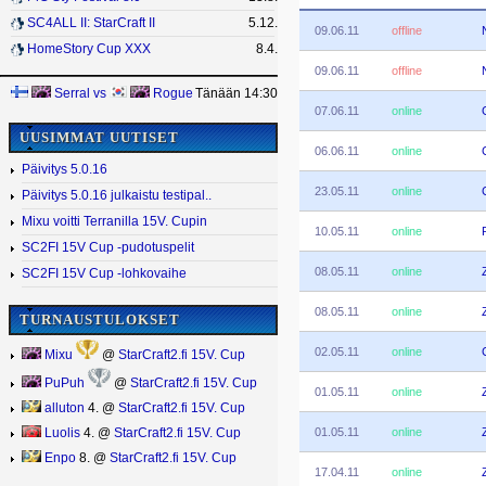
SC4ALL II: StarCraft II
5.12.
09.06.11
offline
HomeStory Cup XXX
8.4.
09.06.11
offline
Serral
vs
Rogue
Tänään 14:30
07.06.11
online
UUSIMMAT UUTISET
06.06.11
online
Päivitys 5.0.16
23.05.11
online
Päivitys 5.0.16 julkaistu testipal..
Mixu voitti Terranilla 15V. Cupin
10.05.11
online
SC2FI 15V Cup -pudotuspelit
08.05.11
online
SC2FI 15V Cup -lohkovaihe
08.05.11
online
TURNAUSTULOKSET
02.05.11
online
Mixu
@
StarCraft2.fi 15V. Cup
PuPuh
@
StarCraft2.fi 15V. Cup
01.05.11
online
alluton
4. @
StarCraft2.fi 15V. Cup
01.05.11
online
Luolis
4. @
StarCraft2.fi 15V. Cup
Enpo
8. @
StarCraft2.fi 15V. Cup
17.04.11
online