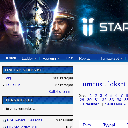
Etusivu
Chat
Ladder
Foorumi
Replay
Turnaukset
ONLINE STREAMIT
Pig
300 katsojaa
Turnaustulokset
ESL SC2
27 katsojaa
Kaikki streamit
Sivu:
1
2
3
4
5
6
7
8
29
30
31
32
33
34
3
TURNAUKSET
« Edellinen
|
Seuraava »
Ei omia turnauksia.
RSL Revival: Season 6
Meneillään
Pvm
Tyyppi
PiG Sty Festival 8.0
13.8.