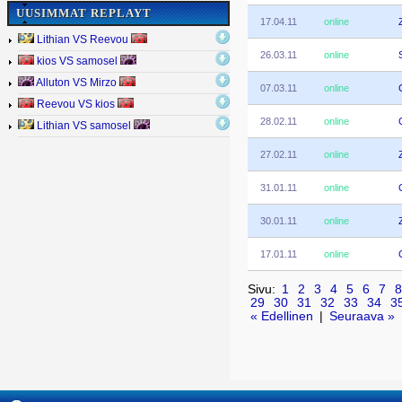
UUSIMMAT REPLAYT
17.04.11
online
Lithian VS Reevou
26.03.11
online
kios VS samosel
Alluton VS Mirzo
07.03.11
online
Reevou VS kios
28.02.11
online
Lithian VS samosel
27.02.11
online
31.01.11
online
30.01.11
online
17.01.11
online
Sivu:
1
2
3
4
5
6
7
8
29
30
31
32
33
34
3
« Edellinen
|
Seuraava »