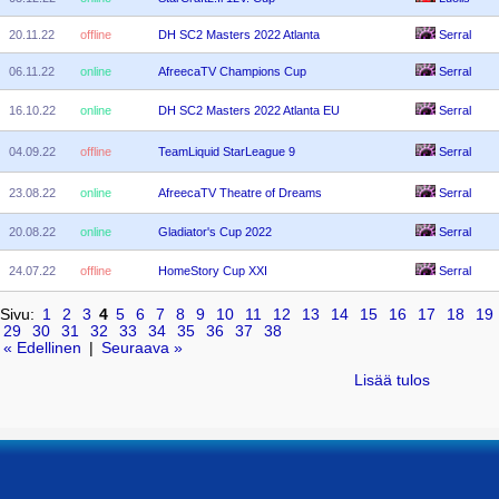
20.11.22
offline
DH SC2 Masters 2022 Atlanta
Serral
06.11.22
online
AfreecaTV Champions Cup
Serral
16.10.22
online
DH SC2 Masters 2022 Atlanta EU
Serral
04.09.22
offline
TeamLiquid StarLeague 9
Serral
23.08.22
online
AfreecaTV Theatre of Dreams
Serral
20.08.22
online
Gladiator's Cup 2022
Serral
24.07.22
offline
HomeStory Cup XXI
Serral
Sivu:
1
2
3
4
5
6
7
8
9
10
11
12
13
14
15
16
17
18
19
29
30
31
32
33
34
35
36
37
38
« Edellinen
|
Seuraava »
Lisää tulos