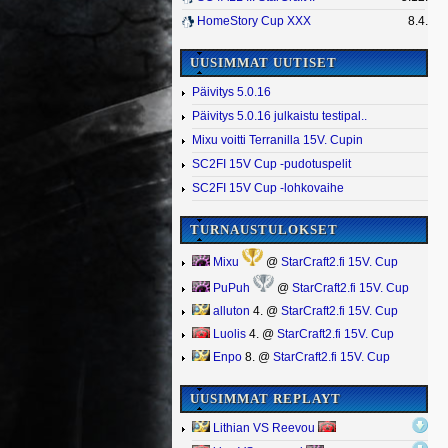
HomeStory Cup XXX
8.4.
UUSIMMAT UUTISET
Päivitys 5.0.16
Päivitys 5.0.16 julkaistu testipal..
Mixu voitti Terranilla 15V. Cupin
SC2FI 15V Cup -pudotuspelit
SC2FI 15V Cup -lohkovaihe
TURNAUSTULOKSET
Mixu
@
StarCraft2.fi 15V. Cup
PuPuh
@
StarCraft2.fi 15V. Cup
alluton
4. @
StarCraft2.fi 15V. Cup
Luolis
4. @
StarCraft2.fi 15V. Cup
Enpo
8. @
StarCraft2.fi 15V. Cup
UUSIMMAT REPLAYT
Lithian VS Reevou