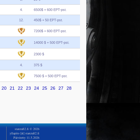
4.
6500$ + 600 EPT-pst.
12.
450$ + 50 EPT-pst.
7200$ + 600 EPT-pst.
14000 $ + 500 EPT-pst.
2300 $
4.
375 $
7500 $ + 500 EPT-pst.
20
21
22
23
24
25
26
27
28
starcraft2.fi © 2026
yllapito [ät] starcraft2.fi
Päivitetty 11.5.2026