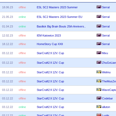
18.06.23
offline
ESL SC2 Masters 2023 Summer
Serral
21.05.23
online
ESL SC2 Masters 2023 Summer EU
Serral
01.04.23
online
Basilisk Big Brain Bouts 25th Annivers..
Serral
12.02.23
offline
IEM Katowice 2023
Serral
18.12.22
offline
HomeStory Cup XXII
Serral
03.12.22
offline
StarCraft2.fi 12V. Cup
Mixu
03.12.22
offline
StarCraft2.fi 12V. Cup
ZhuGeLian
03.12.22
offline
StarCraft2.fi 12V. Cup
Welmu
03.12.22
offline
StarCraft2.fi 12V. Cup
TheMusZe
03.12.22
offline
StarCraft2.fi 12V. Cup
WaveCapta
03.12.22
offline
StarCraft2.fi 12V. Cup
Codebar
03.12.22
online
StarCraft2.fi 12V. Cup
alluton
03.12.22
online
StarCraft2.fi 12V. Cup
Luolis