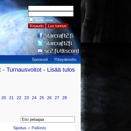
Muista minut
Sponsorit
Yhteydenotto
t -
Turnausvoitot
-
Lisää tulos
20
21
22
23
24
25
26
27
28
Sijoitus
Palkinto