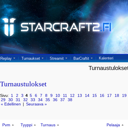
Kalenteri
Replay
Turnaukset
Streamit
BarCraftit
Turnaustulokse
Turnaustulokset
Sivu:
1
2
3
4
5
6
7
8
9
10
11
12
13
14
15
16
17
18
19
29
30
31
32
33
34
35
36
37
38
« Edellinen
|
Seuraava »
Pvm
Tyyppi
Turnaus
Pelaaja