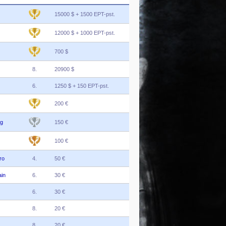
15000 $ + 1500 EPT-pst.
12000 $ + 1000 EPT-pst.
700 $
8.
20900 $
6.
1250 $ + 150 EPT-pst.
200 €
g
150 €
100 €
ro
4.
50 €
in
6.
30 €
6.
30 €
8.
20 €
8.
20 €