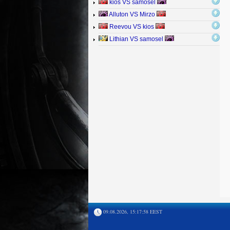
kios VS samosel
Alluton VS Mirzo
Reevou VS kios
Lithian VS samosel
09.08.2026, 15:17:58 EEST