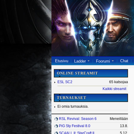
Etusivu
Chat
Ladder
Foorumi
ONLINE STREAMIT
ESL SC2
65 katsojaa
Kaikki streamit
TURNAUKSET
Ei omia turnauksia.
RSL Revival: Season 6
Meneillään
PiG Sty Festival 8.0
13.8.
SC4ALL II: StarCraft II
5.12.