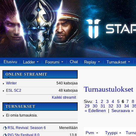
Etusivu
Chat
Ladder
Foorumi
Replay
Turnaukset
ONLINE STREAMIT
Winter
540 katsojaa
Turnaustulokset
ESL SC2
48 katsojaa
Kaikki streamit
Sivu:
1
2
3
4
5
6
7
8
29
30
31
32
33
34
3
TURNAUKSET
« Edellinen
|
Seuraava »
Ei omia turnauksia.
RSL Revival: Season 6
Meneillään
Pvm
Tyyppi
Turn
PiG Sty Festival 8.0
13.8.