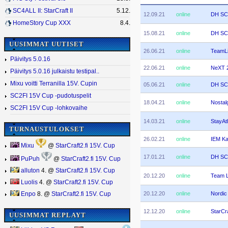
SC4ALL II: StarCraft II
5.12.
12.09.21
online
DH SC2
HomeStory Cup XXX
8.4.
15.08.21
online
DH SC2
UUSIMMAT UUTISET
26.06.21
online
TeamLi
Päivitys 5.0.16
22.06.21
online
NeXT 
Päivitys 5.0.16 julkaistu testipal..
Mixu voitti Terranilla 15V. Cupin
05.06.21
online
DH SC
SC2FI 15V Cup -pudotuspelit
18.04.21
online
Nostalg
SC2FI 15V Cup -lohkovaihe
14.03.21
online
StayAt
TURNAUSTULOKSET
26.02.21
online
IEM Ka
Mixu
@
StarCraft2.fi 15V. Cup
17.01.21
online
DH SC2
PuPuh
@
StarCraft2.fi 15V. Cup
alluton
4. @
StarCraft2.fi 15V. Cup
20.12.20
online
Team L
Luolis
4. @
StarCraft2.fi 15V. Cup
20.12.20
online
Nordic
Enpo
8. @
StarCraft2.fi 15V. Cup
12.12.20
online
StarCra
UUSIMMAT REPLAYT