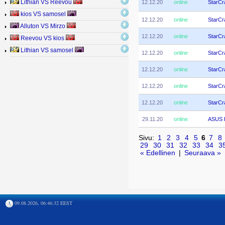
12.12.20
online
StarCra
Lithian VS Reevou
kios VS samosel
12.12.20
online
StarCra
Alluton VS Mirzo
12.12.20
online
StarCra
Reevou VS kios
Lithian VS samosel
12.12.20
online
StarCra
12.12.20
online
StarCra
12.12.20
online
StarCra
12.12.20
online
StarCra
29.11.20
online
ASUS 
Sivu:
1
2
3
4
5
6
7
8
29
30
31
32
33
34
3
« Edellinen
|
Seuraava »
09.08.2026, 06:46:32 EEST