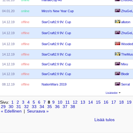
04.01.20
online
Mirzo's New Year Cup
ZhuGeL
14.12.19
offline
StarCraft2.fi 9V. Cup
alluton
14.12.19
offline
StarCraft2.fi 9V. Cup
ZhuGeL
14.12.19
offline
StarCraft2.fi 9V. Cup
Wooded
14.12.19
offline
StarCraft2.fi 9V. Cup
TheMus
14.12.19
offline
StarCraft2.fi 9V. Cup
Mixu
14.12.19
offline
StarCraft2.fi 9V. Cup
Blodir
08.12.19
offline
NationWars 2019
Serral
Lisätiedot
Sivu:
1
2
3
4
5
6
7
8
9
10
11
12
13
14
15
16
17
18
19
29
30
31
32
33
34
35
36
37
38
« Edellinen
|
Seuraava »
Lisää tulos