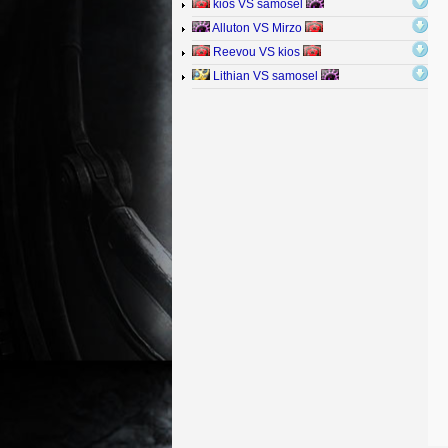
kios VS samosel
Alluton VS Mirzo
Reevou VS kios
Lithian VS samosel