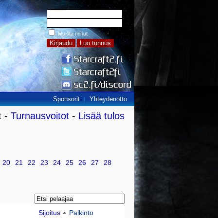
Muista minut
Sponsorit
Yhteydenotto
t -
Turnausvoitot
-
Lisää tulos
20
21
22
23
24
25
26
27
28
Sijoitus
Palkinto