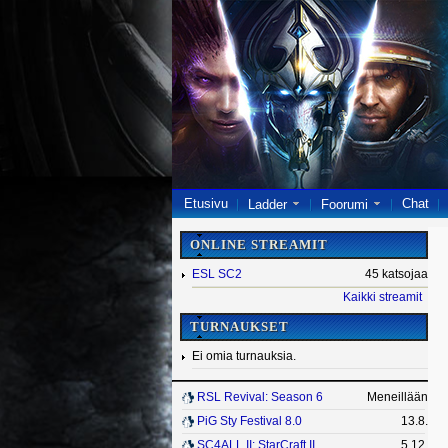
Etusivu
Chat
Ladder
Foorumi
ONLINE STREAMIT
ESL SC2
45 katsojaa
Kaikki streamit
TURNAUKSET
Ei omia turnauksia.
RSL Revival: Season 6
Meneillään
PiG Sty Festival 8.0
13.8.
SC4ALL II: StarCraft II
5.12.