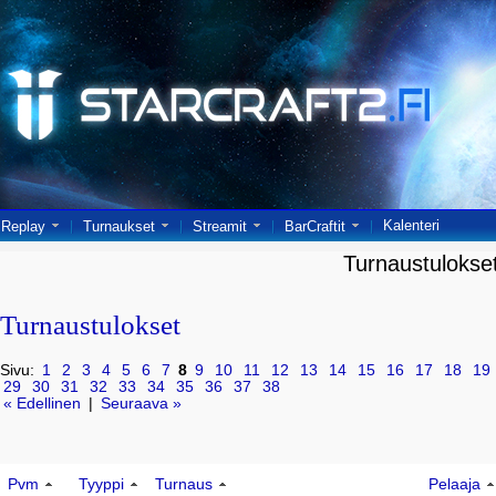
Kalenteri
Replay
Turnaukset
Streamit
BarCraftit
Turnaustulokse
Turnaustulokset
Sivu:
1
2
3
4
5
6
7
8
9
10
11
12
13
14
15
16
17
18
19
29
30
31
32
33
34
35
36
37
38
« Edellinen
|
Seuraava »
Pvm
Tyyppi
Turnaus
Pelaaja