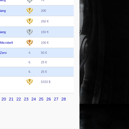
iang
20€
250 €
iang
150 €
Microbe9
100 €
Zero
4.
50 €
6.
25 €
6.
25 €
5333 $
20
21
22
23
24
25
26
27
28