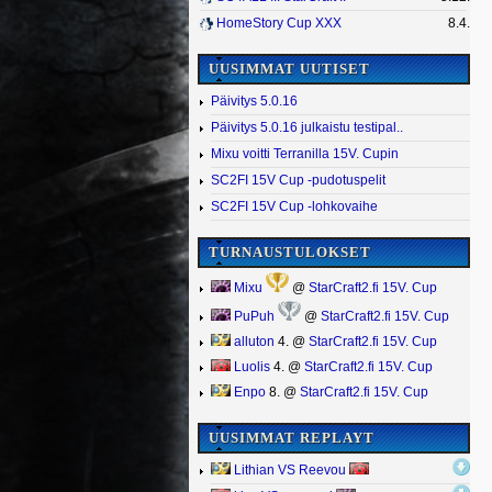
HomeStory Cup XXX
8.4.
UUSIMMAT UUTISET
Päivitys 5.0.16
Päivitys 5.0.16 julkaistu testipal..
Mixu voitti Terranilla 15V. Cupin
SC2FI 15V Cup -pudotuspelit
SC2FI 15V Cup -lohkovaihe
TURNAUSTULOKSET
Mixu
@
StarCraft2.fi 15V. Cup
PuPuh
@
StarCraft2.fi 15V. Cup
alluton
4. @
StarCraft2.fi 15V. Cup
Luolis
4. @
StarCraft2.fi 15V. Cup
Enpo
8. @
StarCraft2.fi 15V. Cup
UUSIMMAT REPLAYT
Lithian VS Reevou