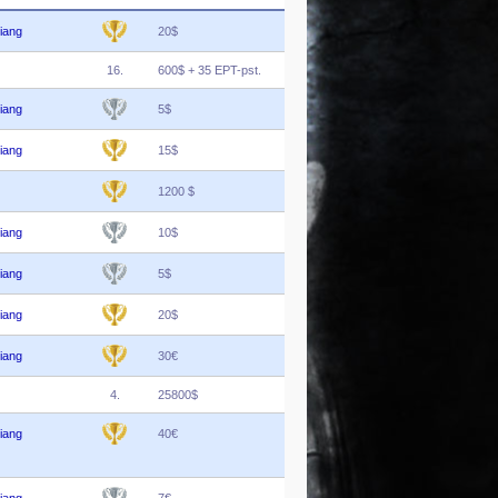
iang
20$
16.
600$ + 35 EPT-pst.
iang
5$
iang
15$
1200 $
iang
10$
iang
5$
iang
20$
iang
30€
4.
25800$
iang
40€
iang
7€