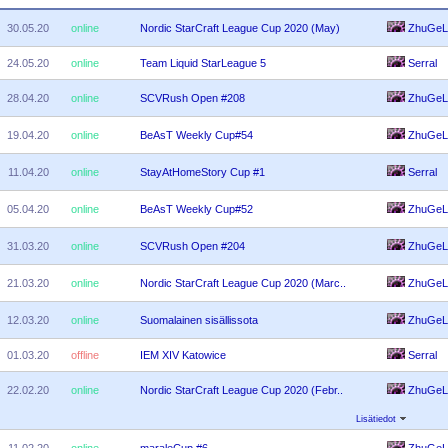
30.05.20
online
Nordic StarCraft League Cup 2020 (May)
ZhuGeL
24.05.20
online
Team Liquid StarLeague 5
Serral
28.04.20
online
SCVRush Open #208
ZhuGeL
19.04.20
online
BeAsT Weekly Cup#54
ZhuGeL
11.04.20
online
StayAtHomeStory Cup #1
Serral
05.04.20
online
BeAsT Weekly Cup#52
ZhuGeL
31.03.20
online
SCVRush Open #204
ZhuGeL
21.03.20
online
Nordic StarCraft League Cup 2020 (Marc..
ZhuGeL
12.03.20
online
Suomalainen sisällissota
ZhuGeL
01.03.20
offline
IEM XIV Katowice
Serral
22.02.20
online
Nordic StarCraft League Cup 2020 (Febr..
ZhuGeL
Lisätiedot
11.02.20
online
maraleCup #6
ZhuGeL