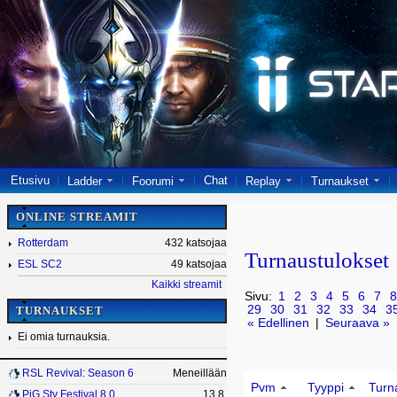
Etusivu
Chat
Ladder
Foorumi
Replay
Turnaukset
ONLINE STREAMIT
Rotterdam
432 katsojaa
Turnaustulokset
ESL SC2
49 katsojaa
Kaikki streamit
Sivu:
1
2
3
4
5
6
7
8
29
30
31
32
33
34
3
TURNAUKSET
« Edellinen
|
Seuraava »
Ei omia turnauksia.
RSL Revival: Season 6
Meneillään
Pvm
Tyyppi
Turn
PiG Sty Festival 8.0
13.8.