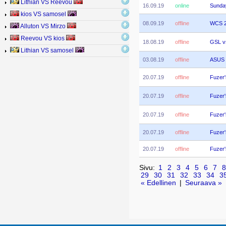
Lithian VS Reevou
16.09.19
online
Sunda
kios VS samosel
08.09.19
offline
WCS 2
Alluton VS Mirzo
Reevou VS kios
18.08.19
offline
GSL v
Lithian VS samosel
03.08.19
offline
ASUS
20.07.19
offline
Fuzer
20.07.19
offline
Fuzer
20.07.19
offline
Fuzer
20.07.19
offline
Fuzer
20.07.19
offline
Fuzer
Sivu:
1
2
3
4
5
6
7
8
29
30
31
32
33
34
3
« Edellinen
|
Seuraava »