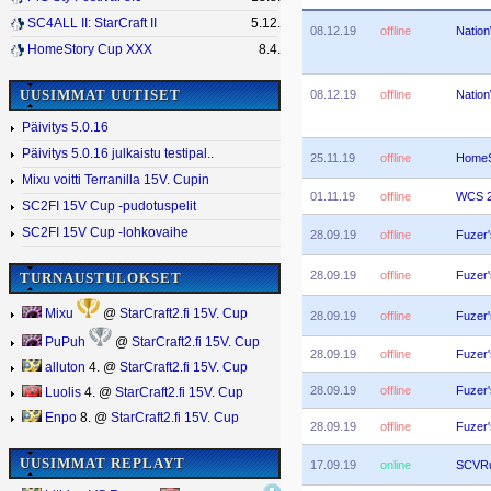
SC4ALL II: StarCraft II
5.12.
08.12.19
offline
Natio
HomeStory Cup XXX
8.4.
08.12.19
offline
Natio
UUSIMMAT UUTISET
Päivitys 5.0.16
Päivitys 5.0.16 julkaistu testipal..
25.11.19
offline
HomeS
Mixu voitti Terranilla 15V. Cupin
01.11.19
offline
WCS 2
SC2FI 15V Cup -pudotuspelit
SC2FI 15V Cup -lohkovaihe
28.09.19
offline
Fuzer
28.09.19
offline
Fuzer
TURNAUSTULOKSET
Mixu
@
StarCraft2.fi 15V. Cup
28.09.19
offline
Fuzer
PuPuh
@
StarCraft2.fi 15V. Cup
28.09.19
offline
Fuzer
alluton
4. @
StarCraft2.fi 15V. Cup
28.09.19
offline
Fuzer
Luolis
4. @
StarCraft2.fi 15V. Cup
Enpo
8. @
StarCraft2.fi 15V. Cup
28.09.19
offline
Fuzer
UUSIMMAT REPLAYT
17.09.19
online
SCVRu