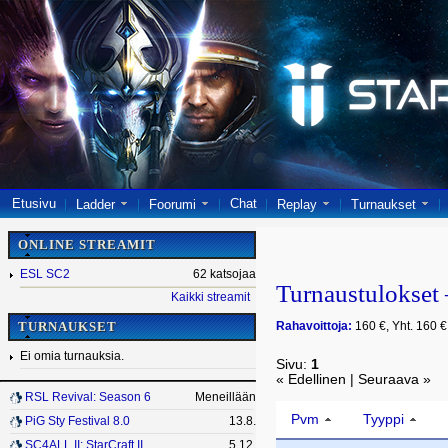
Etusivu
Chat
Ladder
Foorumi
Replay
Turnaukset
ONLINE STREAMIT
ESL SC2
62 katsojaa
Turnaustulokse
Kaikki streamit
Rahavoittoja:
160 €, Yht. 160 €
TURNAUKSET
Ei omia turnauksia.
Sivu:
1
« Edellinen | Seuraava »
RSL Revival: Season 6
Meneillään
Pvm
Tyyppi
PiG Sty Festival 8.0
13.8.
SC4ALL II: StarCraft II
5.12.