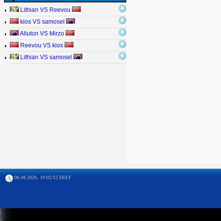
Lithian VS Reevou
kios VS samosel
Alluton VS Mirzo
Reevou VS kios
Lithian VS samosel
06.08.2026, 19:02:52 EEST