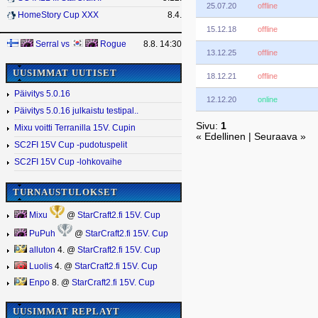
25.07.20
offline
HomeStory Cup XXX
8.4.
15.12.18
offline
Serral
vs
Rogue
8.8. 14:30
13.12.25
offline
UUSIMMAT UUTISET
18.12.21
offline
Päivitys 5.0.16
12.12.20
online
Päivitys 5.0.16 julkaistu testipal..
Sivu:
1
Mixu voitti Terranilla 15V. Cupin
« Edellinen | Seuraava »
SC2FI 15V Cup -pudotuspelit
SC2FI 15V Cup -lohkovaihe
TURNAUSTULOKSET
Mixu
@
StarCraft2.fi 15V. Cup
PuPuh
@
StarCraft2.fi 15V. Cup
alluton
4. @
StarCraft2.fi 15V. Cup
Luolis
4. @
StarCraft2.fi 15V. Cup
Enpo
8. @
StarCraft2.fi 15V. Cup
UUSIMMAT REPLAYT