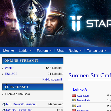
Etusivu
Chat
Ladder
Foorumi
Replay
Turnaukset
ONLINE STREAMIT
Winter
542 katsojaa
Suomen StarCraf
ESL SC2
21 katsojaa
Kaikki streamit
TURNAUKSET
Lohko A
Ei omia turnauksia.
0
Calthrash
1
MeteoRain
RSL Revival: Season 6
Meneillään
2
elfi
PiG Sty Festival 8.0
13.8.
0
Calthrash