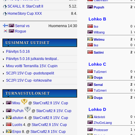
SC4ALL II: StarCraft II
5.12.
2
Pupuh
HomeStory Cup XXX
8.4.
Lohko B
Serral
vs
Huomenna 14:30
0
Ike
Rogue
1
Wibang
2
Welmu
UUSIMMAT UUTISET
0
Ike
Päivitys 5.0.16
2
Satiini
Päivitys 5.0.16 julkaistu testipal..
Lohko C
Mixu voitti Terranilla 15V. Cupin
0
Tul1meri
SC2FI 15V Cup -pudotuspelit
2
Ouga
SC2FI 15V Cup -lohkovaihe
2
Serral
0
Tul1meri
TURNAUSTULOKSET
2
Ouga
Mixu
@
StarCraft2.fi 15V. Cup
Lohko D
PuPuh
@
StarCraft2.fi 15V. Cup
0
Aktivisti
alluton
4. @
StarCraft2.fi 15V. Cup
1
ZhuGeLiang
Luolis
4. @
StarCraft2.fi 15V. Cup
1
Protosser
Enpo
8. @
StarCraft2.fi 15V. Cup