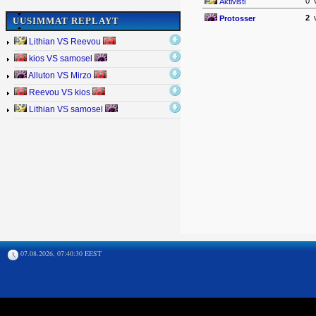
0
Aktivisti
2
Protosser
UUSIMMAT REPLAYT
Lithian VS Reevou
kios VS samosel
Alluton VS Mirzo
Reevou VS kios
Lithian VS samosel
07.08.2026, 07:40:30 EEST