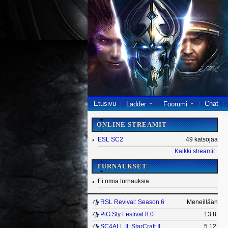
Etusivu
Chat
Ladder
Foorumi
ONLINE STREAMIT
ESL SC2
49 katsojaa
Kaikki streamit
TURNAUKSET
Ei omia turnauksia.
RSL Revival: Season 6
Meneillään
PiG Sty Festival 8.0
13.8.
SC4ALL II: StarCraft II
5.12.