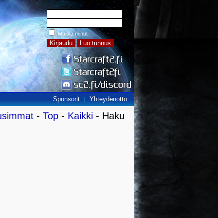
Muista minut
Sponsorit
Yhteydenotto
usimmat
-
Top
-
Kaikki
- Haku