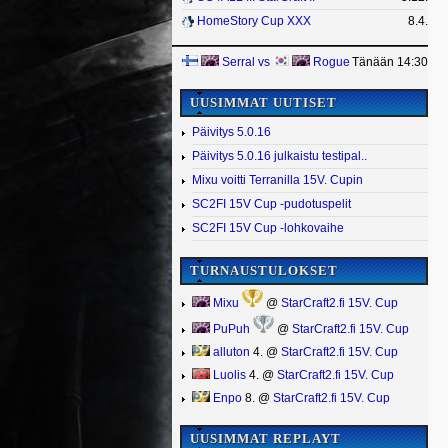
HomeStory Cup XXX
8.4.
Serral
vs
Rogue
Tänään 14:30
UUSIMMAT UUTISET
Päivitys 5.0.16
Päivitys 5.0.16 julkaistu testipal..
Mixu voitti Terranilla 15V. Cupin
SC2FI 15V Cup -pudotuspelit
SC2FI 15V Cup -lohkovaihe
TURNAUSTULOKSET
Mixu
@
StarCraft2.fi 15V. Cup
PuPuh
@
StarCraft2.fi 15V. Cup
alluton
4. @
StarCraft2.fi 15V. Cup
Luolis
4. @
StarCraft2.fi 15V. Cup
Enpo
8. @
StarCraft2.fi 15V. Cup
UUSIMMAT REPLAYT