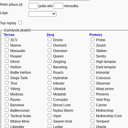
Pelin pituus yli
ja/tai alle
minuuttia
Liiga:
Top replay
Esiintyvät yksiköt
Terran
Zerg
Protoss
SCV
Drone
Probe
Marine
Overlord
Zealot
Marauder
Overseer
Stalker
Reaper
Queen
Sentry
Ghost
Zergling
High templar
Hellion
Baneling
Dark templar
Battle Hellion
Roach
Immortal
Siege Tank
Hydralisk
Colossus
Thor
Infestor
Observer
Viking
Ultralisk
Warp prism
Medivac
Mutalisk
Phoenix
Raven
Corruptor
Void Ray
Banshee
Brood Lord
Carrier
Battlecruiser
Nydus Worm
Mothership
Tactical Nuke
Viper
Mothership Core
Widow Mine
Swarm Host
Tempest
Liberator
Lurker
Oracle