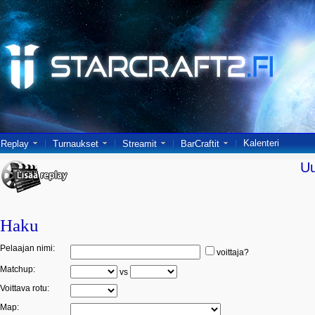
Kalenteri
Replay
Turnaukset
Streamit
BarCraftit
U
Haku
Pelaajan nimi:
voittaja?
Matchup:
vs
Voittava rotu:
Map: