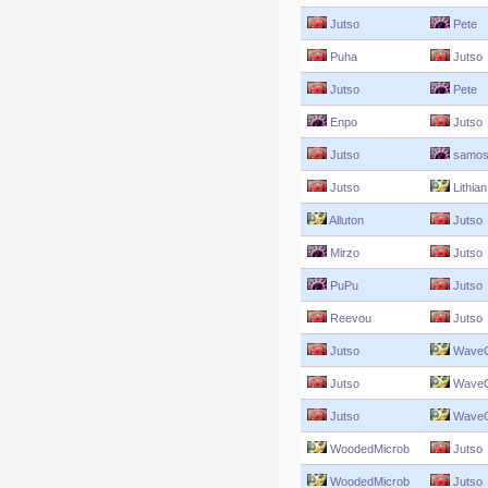
Jutso
Pete
Puha
Jutso
Jutso
Pete
Enpo
Jutso
Jutso
samos
Jutso
Lithian
Alluton
Jutso
Mirzo
Jutso
PuPu
Jutso
Reevou
Jutso
Jutso
WaveC
Jutso
WaveC
Jutso
WaveC
WoodedMicrob
Jutso
WoodedMicrob
Jutso