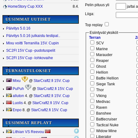
Pelin pituus yli
ja/tai a
HomeStory Cup XXX
8.4.
Liiga:
UUSIMMAT UUTISET
Top replay
Päivitys 5.0.16
Esiintyvät yksiköt
Päivitys 5.0.16 julkaistu testipal..
Terran
Z
SCV
Mixu voitti Terranilla 15V. Cupin
Marine
SC2FI 15V Cup -pudotuspelit
Marauder
SC2FI 15V Cup -lohkovaihe
Reaper
Ghost
TURNAUSTULOKSET
Hellion
Battle Hellion
Mixu
@
StarCraft2.fi 15V. Cup
Siege Tank
PuPuh
@
StarCraft2.fi 15V. Cup
Thor
Viking
alluton
4. @
StarCraft2.fi 15V. Cup
Medivac
Luolis
4. @
StarCraft2.fi 15V. Cup
Raven
Enpo
8. @
StarCraft2.fi 15V. Cup
Banshee
Battlecruiser
UUSIMMAT REPLAYT
Tactical Nuke
Widow Mine
Lithian VS Reevou
Liberator