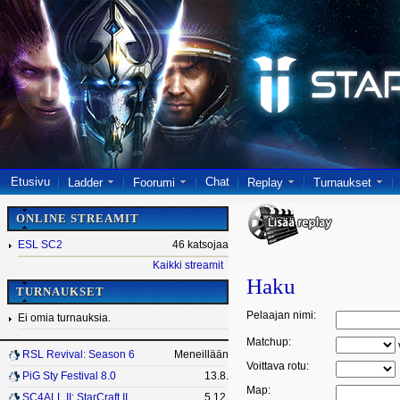
Etusivu
Chat
Ladder
Foorumi
Replay
Turnaukset
ONLINE STREAMIT
ESL SC2
46 katsojaa
Kaikki streamit
Haku
TURNAUKSET
Pelaajan nimi:
Ei omia turnauksia.
Matchup:
RSL Revival: Season 6
Meneillään
Voittava rotu:
PiG Sty Festival 8.0
13.8.
Map:
SC4ALL II: StarCraft II
5.12.