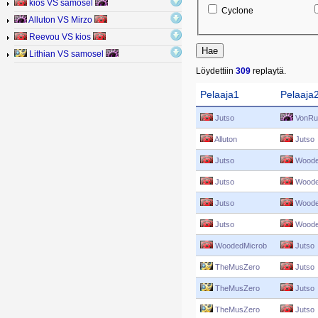
kios VS samosel
Cyclone
Alluton VS Mirzo
Reevou VS kios
Lithian VS samosel
Löydettiin
309
replaytä.
Pelaaja1
Pelaaja
Jutso
VonRuf
Alluton
Jutso
Jutso
Woode
Jutso
Woode
Jutso
Woode
Jutso
Woode
WoodedMicrob
Jutso
TheMusZero
Jutso
TheMusZero
Jutso
TheMusZero
Jutso