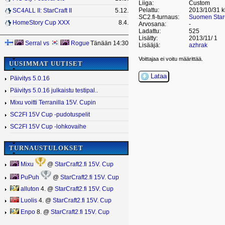
Liiga:
Custom
Pelattu:
2013/10/31 k
SC4ALL II: StarCraft II
5.12.
SC2.fi-turnaus:
Suomen StarC
HomeStory Cup XXX
8.4.
Arvosana:
-
Ladattu:
525
Lisätty:
2013/11/ 1
Serral
vs
Rogue
Tänään 14:30
Lisääjä:
azhrak
Voittajaa ei voitu määrittää.
UUSIMMAT UUTISET
Lataa
Päivitys 5.0.16
Päivitys 5.0.16 julkaistu testipal..
Mixu voitti Terranilla 15V. Cupin
SC2FI 15V Cup -pudotuspelit
SC2FI 15V Cup -lohkovaihe
TURNAUSTULOKSET
Mixu
@
StarCraft2.fi 15V. Cup
PuPuh
@
StarCraft2.fi 15V. Cup
alluton
4. @
StarCraft2.fi 15V. Cup
Luolis
4. @
StarCraft2.fi 15V. Cup
Enpo
8. @
StarCraft2.fi 15V. Cup