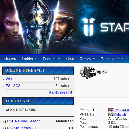
Etusivu
Chat
Ladder
Foorumi
Replay
Turnaukset
ONLINE STREAMIT
Winter
707 katsojaa
ESL SC2
54 katsojaa
Kaikki streamit
TURNAUKSET
Ei omia turnauksia.
Pelaaja 1:
ZhuGeLi
Pelaaja 2:
Aktivisti
Map:
Arid Wastes
RSL Revival: Season 6
Meneillään
Patch:
2.0.1
Pelin pituus:
10 min 25 se
PiG Sty Festival 8.0
13.8.