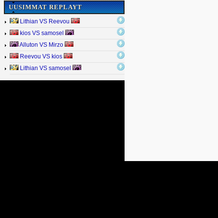
UUSIMMAT REPLAYT
Lithian VS Reevou
kios VS samosel
Alluton VS Mirzo
Reevou VS kios
Lithian VS samosel