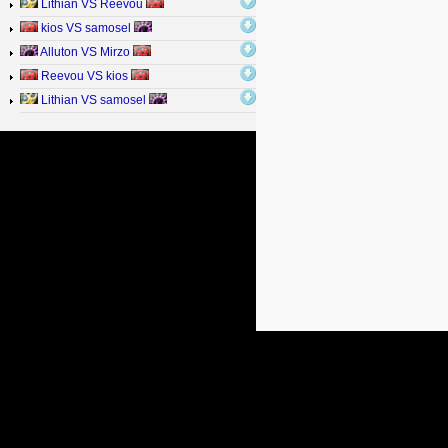
Lithian VS Reevou
kios VS samosel
Alluton VS Mirzo
Reevou VS kios
Lithian VS samosel