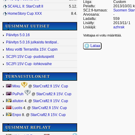
Liiga:
Custom
Pelattu:
2013/10/31 k
SC4ALL II: StarCraft II
5.12.
SC2.fi-turnaus:
Suomen StarC
HomeStory Cup XXX
8.4.
Arvosana:
-
Ladattu:
559
Lisätty:
2013/11/ 1
UUSIMMAT UUTISET
Lisääjä:
azhrak
Päivitys 5.0.16
Voittajaa ei voitu määrittää.
Päivitys 5.0.16 julkaistu testipal..
Lataa
Mixu voitti Terranilla 15V. Cupin
SC2FI 15V Cup -pudotuspelit
SC2FI 15V Cup -lohkovaihe
TURNAUSTULOKSET
Mixu
@
StarCraft2.fi 15V. Cup
PuPuh
@
StarCraft2.fi 15V. Cup
alluton
4. @
StarCraft2.fi 15V. Cup
Luolis
4. @
StarCraft2.fi 15V. Cup
Enpo
8. @
StarCraft2.fi 15V. Cup
UUSIMMAT REPLAYT