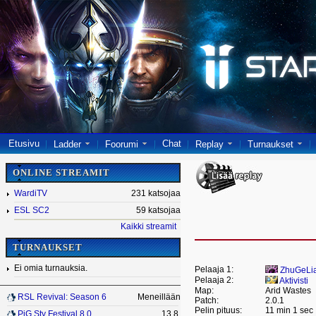
Etusivu
Chat
Ladder
Foorumi
Replay
Turnaukset
ONLINE STREAMIT
WardiTV
231 katsojaa
ESL SC2
59 katsojaa
Kaikki streamit
TURNAUKSET
Ei omia turnauksia.
Pelaaja 1:
ZhuGeLi
Pelaaja 2:
Aktivisti
Map:
Arid Wastes
RSL Revival: Season 6
Meneillään
Patch:
2.0.1
Pelin pituus:
11 min 1 sec
PiG Sty Festival 8.0
13.8.