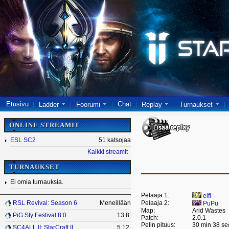
Etusivu
Chat
Ladder
Foorumi
Replay
Turnaukset
ONLINE STREAMIT
ESL SC2
51 katsojaa
Kaikki streamit
TURNAUKSET
Ei omia turnauksia.
Pelaaja 1:
elfi
Pelaaja 2:
RSL Revival: Season 6
Meneillään
PuPu
Map:
Arid Wastes
PiG Sty Festival 8.0
13.8.
Patch:
2.0.1
Pelin pituus:
30 min 38 se
SC4ALL II: StarCraft II
5.12.