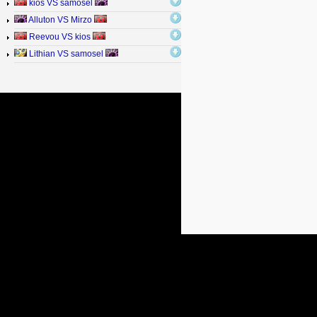
kios VS samosel
Alluton VS Mirzo
Reevou VS kios
Lithian VS samosel