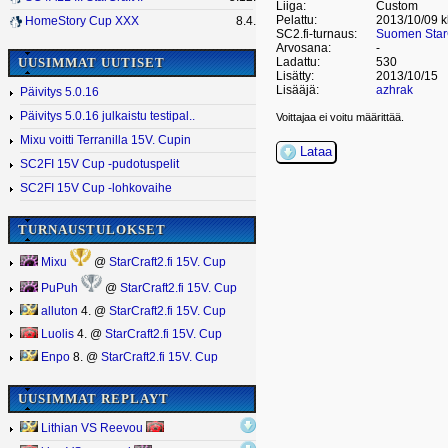
Liiga:
Custom
Pelattu:
2013/10/09 k
HomeStory Cup XXX
8.4.
SC2.fi-turnaus:
Suomen StarC
Arvosana:
-
UUSIMMAT UUTISET
Ladattu:
530
Lisätty:
2013/10/15
Lisääjä:
azhrak
Päivitys 5.0.16
Päivitys 5.0.16 julkaistu testipal..
Voittajaa ei voitu määrittää.
Mixu voitti Terranilla 15V. Cupin
Lataa
SC2FI 15V Cup -pudotuspelit
SC2FI 15V Cup -lohkovaihe
TURNAUSTULOKSET
Mixu
@
StarCraft2.fi 15V. Cup
PuPuh
@
StarCraft2.fi 15V. Cup
alluton
4. @
StarCraft2.fi 15V. Cup
Luolis
4. @
StarCraft2.fi 15V. Cup
Enpo
8. @
StarCraft2.fi 15V. Cup
UUSIMMAT REPLAYT
Lithian VS Reevou