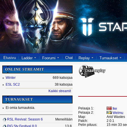
Etusivu
Chat
Ladder
Foorumi
Replay
Turnaukset
ONLINE STREAMIT
Winter
669 katsojaa
ESL SC2
38 katsojaa
Kaikki streamit
TURNAUKSET
Ei omia turnauksia.
Pelaaja 1:
Ike
Pelaaja 2:
Welmu
Map:
Arid Wastes
RSL Revival: Season 6
Meneillään
Patch:
2.0.1
Pelin pituus:
15 min 33 se
PiG Sty Festival 8.0
13.8.