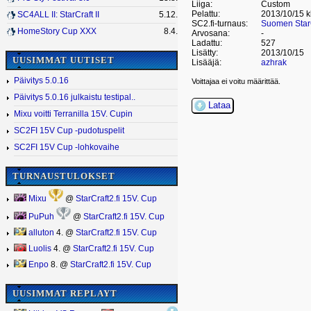
Liiga:
Custom
Pelattu:
2013/10/15 k
SC4ALL II: StarCraft II
5.12.
SC2.fi-turnaus:
Suomen StarC
HomeStory Cup XXX
8.4.
Arvosana:
-
Ladattu:
527
Lisätty:
2013/10/15
UUSIMMAT UUTISET
Lisääjä:
azhrak
Päivitys 5.0.16
Voittajaa ei voitu määrittää.
Päivitys 5.0.16 julkaistu testipal..
Lataa
Mixu voitti Terranilla 15V. Cupin
SC2FI 15V Cup -pudotuspelit
SC2FI 15V Cup -lohkovaihe
TURNAUSTULOKSET
Mixu
@
StarCraft2.fi 15V. Cup
PuPuh
@
StarCraft2.fi 15V. Cup
alluton
4. @
StarCraft2.fi 15V. Cup
Luolis
4. @
StarCraft2.fi 15V. Cup
Enpo
8. @
StarCraft2.fi 15V. Cup
UUSIMMAT REPLAYT