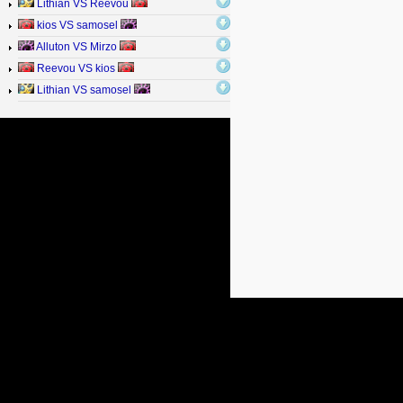
Lithian VS Reevou
kios VS samosel
Alluton VS Mirzo
Reevou VS kios
Lithian VS samosel