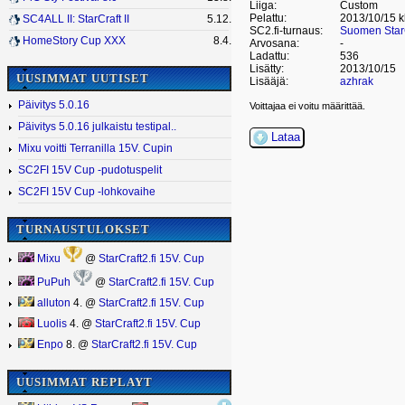
Liiga:
Custom
Pelattu:
2013/10/15 k
SC4ALL II: StarCraft II
5.12.
SC2.fi-turnaus:
Suomen StarC
HomeStory Cup XXX
8.4.
Arvosana:
-
Ladattu:
536
Lisätty:
2013/10/15
UUSIMMAT UUTISET
Lisääjä:
azhrak
Päivitys 5.0.16
Voittajaa ei voitu määrittää.
Päivitys 5.0.16 julkaistu testipal..
Lataa
Mixu voitti Terranilla 15V. Cupin
SC2FI 15V Cup -pudotuspelit
SC2FI 15V Cup -lohkovaihe
TURNAUSTULOKSET
Mixu
@
StarCraft2.fi 15V. Cup
PuPuh
@
StarCraft2.fi 15V. Cup
alluton
4. @
StarCraft2.fi 15V. Cup
Luolis
4. @
StarCraft2.fi 15V. Cup
Enpo
8. @
StarCraft2.fi 15V. Cup
UUSIMMAT REPLAYT