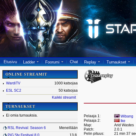
Etusivu
Chat
Ladder
Foorumi
Replay
Turnaukset
ONLINE STREAMIT
WardiTV
1000 katsojaa
ESL SC2
50 katsojaa
Kaikki streamit
TURNAUKSET
Ei omia turnauksia.
Pelaaja 1:
Wibang
Pelaaja 2:
Ike
Map:
Arid Wastes
RSL Revival: Season 6
Meneillään
Patch:
2.0.1
Pelin pituus:
21 min 37 se
PiG Sty Festival 8.0
13.8.