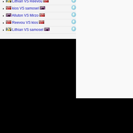
Lithian VS Reevou
kios VS samosel
Alluton VS Mirzo
Reevou VS kios
Lithian VS samosel