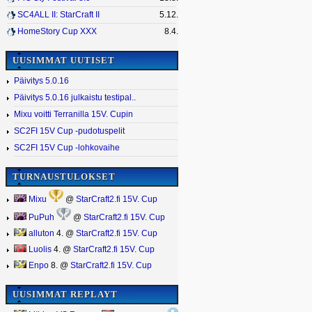
SC4ALL II: StarCraft II
5.12.
HomeStory Cup XXX
8.4.
UUSIMMAT UUTISET
Päivitys 5.0.16
Päivitys 5.0.16 julkaistu testipal..
Mixu voitti Terranilla 15V. Cupin
SC2FI 15V Cup -pudotuspelit
SC2FI 15V Cup -lohkovaihe
TURNAUSTULOKSET
Mixu
@
StarCraft2.fi 15V. Cup
PuPuh
@
StarCraft2.fi 15V. Cup
alluton
4. @
StarCraft2.fi 15V. Cup
Luolis
4. @
StarCraft2.fi 15V. Cup
Enpo
8. @
StarCraft2.fi 15V. Cup
UUSIMMAT REPLAYT