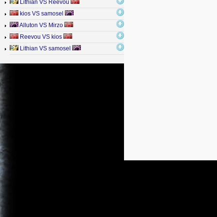
Lithian VS Reevou
kios VS samosel
Alluton VS Mirzo
Reevou VS kios
Lithian VS samosel