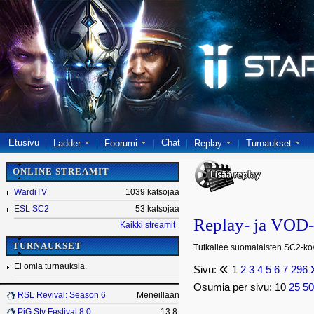
Etusivu
Chat
Ladder
Foorumi
Replay
Turnaukset
ONLINE STREAMIT
WardiTV
1039 katsojaa
ESL SC2
53 katsojaa
Replay- ja VOD-
Kaikki streamit
TURNAUKSET
Tutkailee suomalaisten SC2-kovi
«
Ei omia turnauksia.
Sivu:
1
2
3
4
5
6
7
296
Osumia per sivu: 10
25
5
RSL Revival: Season 6
Meneillään
PiG Sty Festival 8.0
13.8.