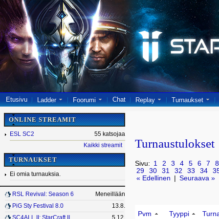
Etusivu
Chat
Ladder
Foorumi
Replay
Turnaukset
ONLINE STREAMIT
ESL SC2
55 katsojaa
Turnaustulokset
Kaikki streamit
TURNAUKSET
Sivu:
1
2
3
4
5
6
7
8
29
30
31
32
33
34
3
Ei omia turnauksia.
« Edellinen
|
Seuraava »
RSL Revival: Season 6
Meneillään
PiG Sty Festival 8.0
13.8.
Pvm
Tyyppi
Turn
SC4ALL II: StarCraft II
5.12.