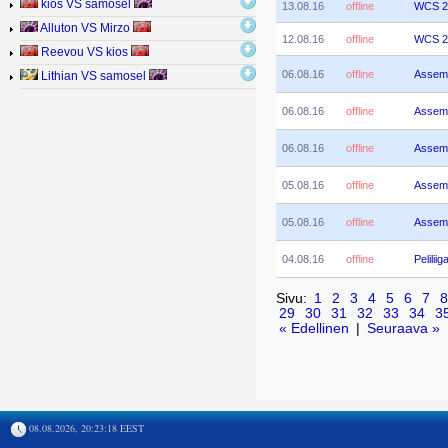
kios VS samosel
13.08.16
offline
WCS 2
Alluton VS Mirzo
12.08.16
offline
WCS 2
Reevou VS kios
06.08.16
offline
Assem
Lithian VS samosel
06.08.16
offline
Assem
06.08.16
offline
Assem
05.08.16
offline
Assem
05.08.16
offline
Assem
04.08.16
offline
Pelilii
Sivu:
1
2
3
4
5
6
7
8
29
30
31
32
33
34
3
« Edellinen
|
Seuraava »
08.08.2026, 20:23:18 EEST