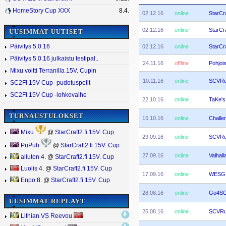
HomeStory Cup XXX
8.4.
02.12.16
online
StarCra
02.12.16
online
StarCra
UUSIMMAT UUTISET
02.12.16
online
StarCra
Päivitys 5.0.16
Päivitys 5.0.16 julkaistu testipal..
24.11.16
offline
Pohjoi
Mixu voitti Terranilla 15V. Cupin
10.11.16
online
SCVRu
SC2FI 15V Cup -pudotuspelit
SC2FI 15V Cup -lohkovaihe
22.10.16
online
TaKe's
TURNAUSTULOKSET
15.10.16
online
Chall
Mixu
@
StarCraft2.fi 15V. Cup
29.09.16
online
SCVRu
PuPuh
@
StarCraft2.fi 15V. Cup
27.09.16
online
Valhall
alluton
4. @
StarCraft2.fi 15V. Cup
Luolis
4. @
StarCraft2.fi 15V. Cup
17.09.16
online
WESG 2
Enpo
8. @
StarCraft2.fi 15V. Cup
28.08.16
online
Go4SC
UUSIMMAT REPLAYT
25.08.16
online
SCVRu
Lithian VS Reevou